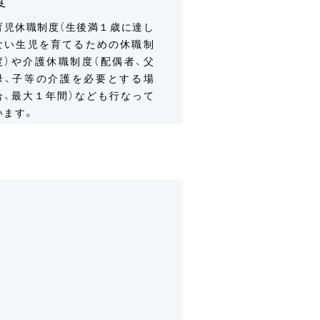
度
育児休職制度（生後満１歳に達し
ない生児を育てるための休職制
度）や介護休職制度（配偶者、父
母、子等の介護を必要とする場
合、最大１年間）なども行なって
います。