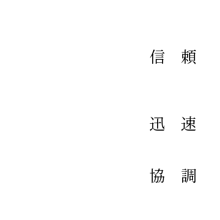
信頼
迅速
協調